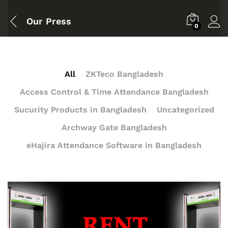
Our Press
0
All
ZKTeco Bangladesh
Access Control & Time Attendance Bangladesh
Sucurity Products in Bangladesh
Uncategorized
Archway Gate Bangladesh
eHajira Attendance Software in Bangladesh