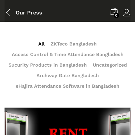
Our Press
0
All
ZKTeco Bangladesh
Access Control & Time Attendance Bangladesh
Sucurity Products in Bangladesh
Uncategorized
Archway Gate Bangladesh
eHajira Attendance Software in Bangladesh