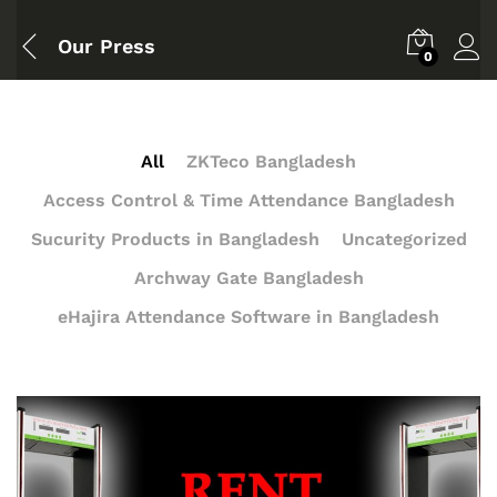
Our Press
0
All
ZKTeco Bangladesh
Access Control & Time Attendance Bangladesh
Sucurity Products in Bangladesh
Uncategorized
Archway Gate Bangladesh
eHajira Attendance Software in Bangladesh