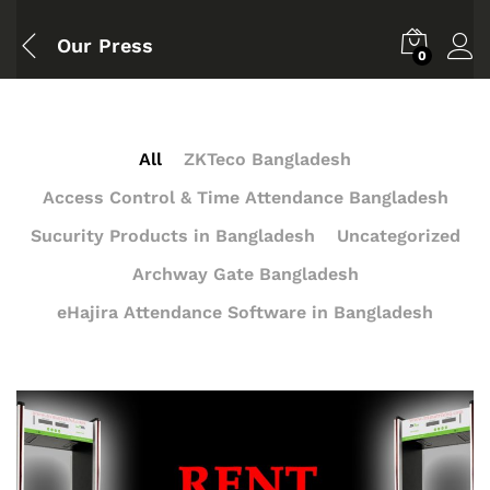
Our Press
0
All
ZKTeco Bangladesh
Access Control & Time Attendance Bangladesh
Sucurity Products in Bangladesh
Uncategorized
Archway Gate Bangladesh
eHajira Attendance Software in Bangladesh