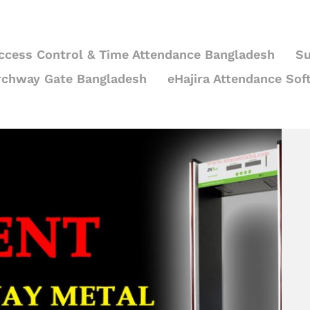
ccess Control & Time Attendance Bangladesh
Su
rchway Gate Bangladesh
eHajira Attendance Sof