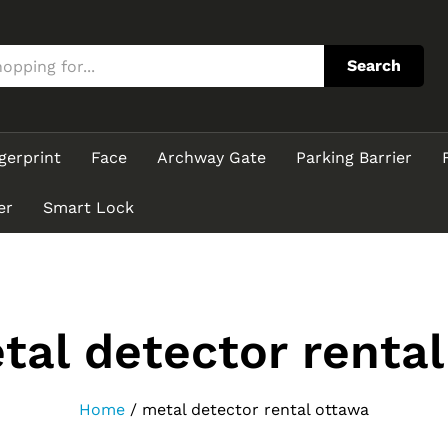
Search
gerprint
Face
Archway Gate
Parking Barrier
er
Smart Lock
tal detector renta
Home
/
metal detector rental ottawa