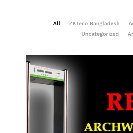
All
ZKTeco Bangladesh
A
Uncategorized
A