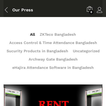
Our Press
0
All
ZKTeco Bangladesh
Access Control & Time Attendance Bangladesh
Sucurity Products in Bangladesh
Uncategorized
Archway Gate Bangladesh
eHajira Attendance Software in Bangladesh