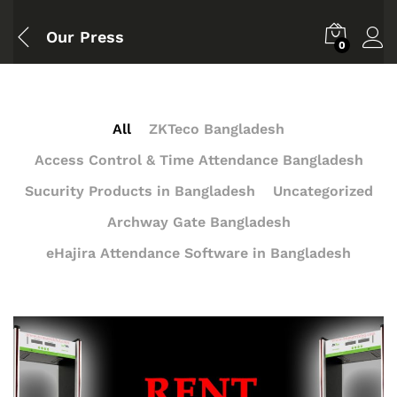
Our Press
0
All
ZKTeco Bangladesh
Access Control & Time Attendance Bangladesh
Sucurity Products in Bangladesh
Uncategorized
Archway Gate Bangladesh
eHajira Attendance Software in Bangladesh