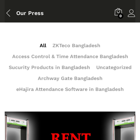
Our Press
0
All
ZKTeco Bangladesh
Access Control & Time Attendance Bangladesh
Sucurity Products in Bangladesh
Uncategorized
Archway Gate Bangladesh
eHajira Attendance Software in Bangladesh