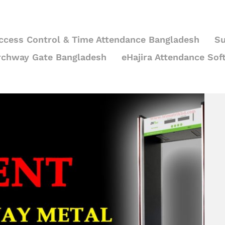
ccess Control & Time Attendance Bangladesh
Su
rchway Gate Bangladesh
eHajira Attendance Sof