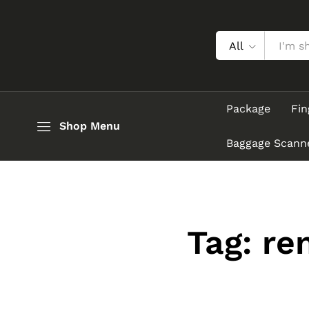
All
Package
Fin
Shop Menu
Baggage Scann
Tag:
re