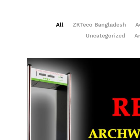
All
ZKTeco Bangladesh
A
Uncategorized
A