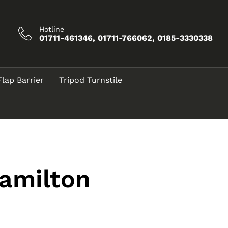
Hotline
01711-461346, 01711-766062, 0185-3330338
Flap Barrier
Tripod Turnstile
hamilton