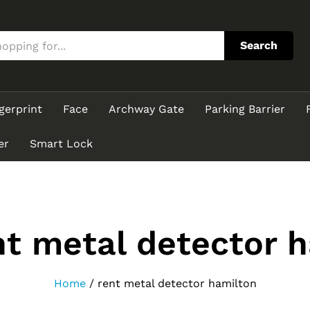
Search
gerprint
Face
Archway Gate
Parking Barrier
er
Smart Lock
nt metal detector 
Home
/
rent metal detector hamilton