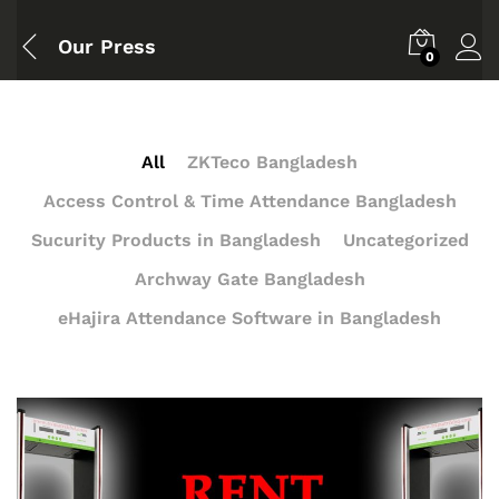
Our Press
0
All
ZKTeco Bangladesh
Access Control & Time Attendance Bangladesh
Sucurity Products in Bangladesh
Uncategorized
Archway Gate Bangladesh
eHajira Attendance Software in Bangladesh